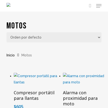
Menu
Skip
to
search
main
content
Motos
Inicio
Motos
Añadir Al Carrito
Seleccionar Opciones
Compresor portátil
Alarma con
para llantas
proximidad para
moto
$
605