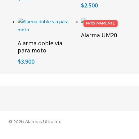
$
2.500
PRÓXIMAMENTE
Este
Leer Más
producto
Alarma UM20
Seleccionar Opciones
tiene
Alarma doble vía
para moto
múltiples
variantes.
$
3.900
Las
opciones
se
pueden
elegir
en
la
© 2026 Alarmas Ultra mx.
página
de
producto