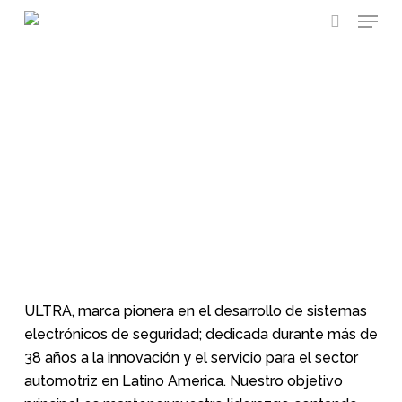
Menu
Skip
to
search
main
content
Nosotros
ULTRA, marca pionera en el desarrollo de sistemas
electrónicos de seguridad; dedicada durante más de
38 años a la innovación y el servicio para el sector
automotriz en Latino America. Nuestro objetivo